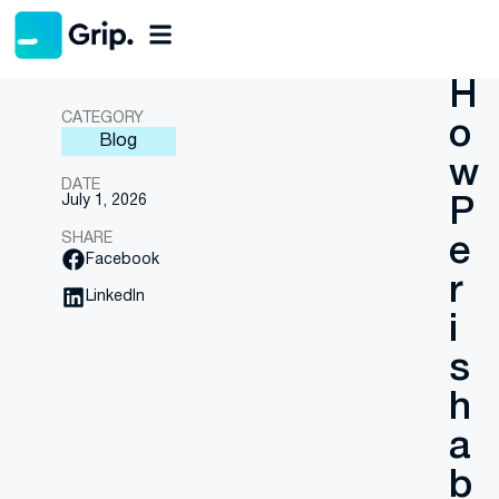
Back
H
CATEGORY
o
Blog
w
DATE
July 1, 2026
P
SHARE
e
Facebook
r
LinkedIn
i
s
h
a
b