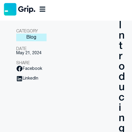
Back
I
CATEGORY
n
Blog
t
DATE
May 21, 2024
r
SHARE
o
Facebook
d
LinkedIn
u
c
i
n
g